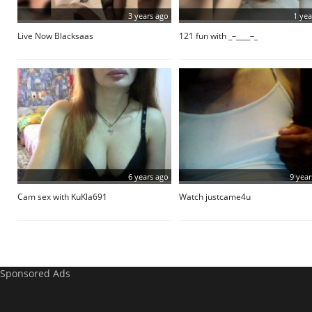
3 years ago
1 yea
Live Now Blacksaas
121 fun with _–____–_
6 years ago
9 year
Cam sex with KuKla691
Watch justcame4u
Sponsored Ads