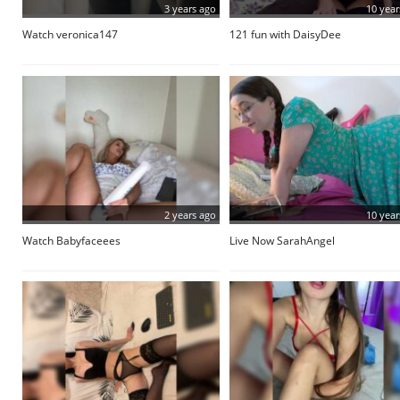
3 years ago
10 year
Watch veronica147
121 fun with DaisyDee
2 years ago
10 year
Watch Babyfaceees
Live Now SarahAngel